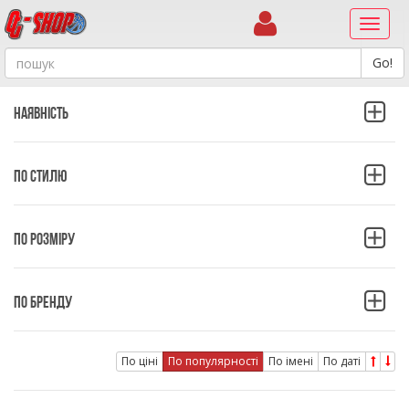
Навиг
Наявність
ПО СТИЛЮ
ПО РОЗМІРУ
ПО БРЕНДУ
По ціні
По популярності
По імені
По даті