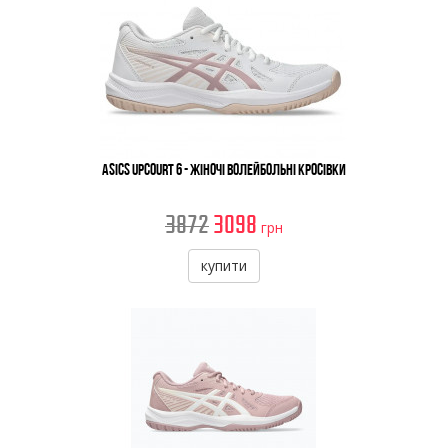
Asics Upcourt 6 - Жіночі Волейбольні Кросівки
3872
3098
грн
купити