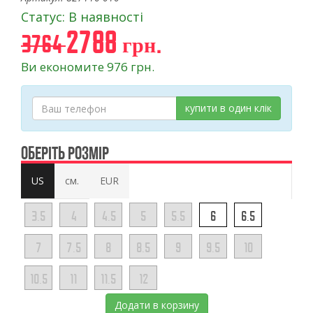
Статус: В наявності
2788 грн.
3764
Ви економите 976 грн.
купити в один клік
ОБЕРІТЬ РОЗМІР
US
см.
EUR
3.5
4
4.5
5
5.5
6
6.5
7
7.5
8
8.5
9
9.5
10
10.5
11
11.5
12
Додати в корзину