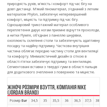
природність рухів, м'якість і комфорт під час бігу на
довгі дистанції. М'який піноматеріал, з'єднаний з легким
матеріалом Phylon, забезпечує неперевершений
комфорт, міцність та підтримку під час бігу.
Одношаровий трикотажний матеріал особливого
переплетення дарує ногам приємне відчуття прохолоди,
а нитки Flywire, об'єднані з панеллю шнурівки,
охоплюють склепіння стопи та забезпечують адаптивну
посадку та надійну підтримку. Часткова внутрішня
частина облягає передню частину стопи для вентиляції
та комфорту. Мінімалістичний дизайн із сіткою в
області п'ятки забезпечує підтримку та вентиляцію.
Сегментовані вставки з твердої гуми в області пальців
для додаткового зчеплення з поверхнею та міцністю.
ЖІНОЧІ РОЗМІРИ ВЗУТТЯ, КОМПАНІЯ NIKE
(JORDAN BRAND)
Розмір
Eur
34,5
35
35,5
36
36,5
37,5
38
38