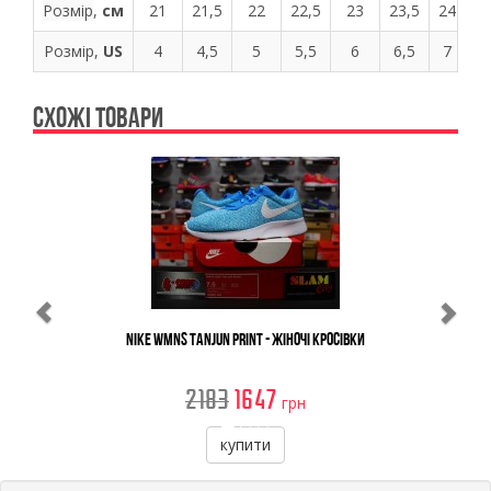
Розмір
,
см
21
21,5
22
22,5
23
23,5
24
24
Розмір,
US
4
4,5
5
5,5
6
6,5
7
7
СХОЖІ ТОВАРИ
Previous
Ne
Nike WMNS Tanjun Print - Жіночі Кросівки
2183
1647
грн
купити