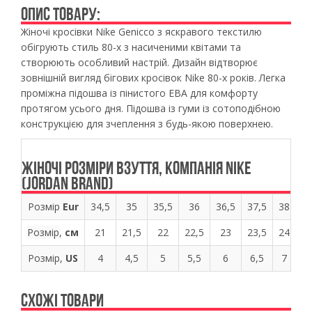
ОПИС ТОВАРУ:
Жіночі кросівки Nike Genicco з яскравого текстилю
обігрують стиль 80-х з насиченими квітами та
створюють особливий настрій. Дизайн відтворює
зовнішній вигляд бігових кросівок Nike 80-х років. Легка
проміжна підошва із пінистого ЕВА для комфорту
протягом усього дня. Підошва із гуми із сотоподібною
конструкцією для зчеплення з будь-якою поверхнею.
ЖІНОЧІ РОЗМІРИ ВЗУТТЯ, КОМПАНІЯ NIKE
(JORDAN BRAND)
Розмір
Eur
34,5
35
35,5
36
36,5
37,5
38
38
Розмір
,
см
21
21,5
22
22,5
23
23,5
24
24
Розмір,
US
4
4,5
5
5,5
6
6,5
7
7
СХОЖІ ТОВАРИ