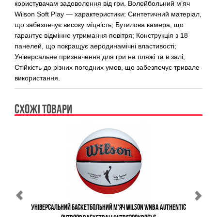
користувачам задоволення від гри. Волейбольний м’яч
Wilson Soft Play — характеристики: Синтетичний матеріал,
що забезпечує високу міцність; Бутилова камера, що
гарантує відмінне утримання повітря; Конструкція з 18
панелей, що покращує аеродинамічні властивості;
Універсальне призначення для гри на пляжі та в залі;
Стійкість до різних погодних умов, що забезпечує тривале
використання.
СХОЖІ ТОВАРИ
Previous
Ne
Універсальний Баскетбольний М'яч Wilson WNBA Authentic