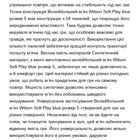
утримання повітря, що впливає на стабільність під час гри.
Точна конструкція Волейбольний м’яч Wilson Soft Play blue
розмір 5 має конструкцію з 18 панелей, що покращує його
аеродинамічні властивості. Така будова дозволяє точно
керувати м’ячем під час гри, що особливо важливо для
гравців, які прагнуть до досконалості. Використання цієї
кількості панелей забезпечує кращий контроль траєкторії
польоту м’яча. Висока якість матеріалів Синтетичний
матеріал, з якого виготовлено волейбольний м’яч Wilson
Soft Play blue розмір 5, забезпечує не лише довговічність,
а й комфорт гри. Цей матеріал стійкий до різних погодних
умов, що робить м’яч придатним для гри на свіжому
повітрі. Міцність синтетики дозволяє інтенсивно
використовувати м’яч без побоювань швидкого
зношування. Універсальне застосування Волейбольний
м’яч Wilson Soft Play blue розмір 5 створений для гри на
різних поверхнях. Незалежно від того, чи ви йдете на
пляж, чи плануєте тренування в залі, цей м’яч забезпечить
відмінну якість гри. Його універсальність дозволяє вільно
використовувати його в різних умовах, даруючи