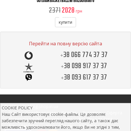
Outdoor Basketball(WTB5200XB06) 6
2371
2028
грн
купити
Перейти на повну версію сайта
+38 066 774 37 37
+38 098 917 37 37
+38 093 617 37 37
© 2012 - 2026 og-shop.in.ua
COOKIE POLICY
О нас
Онлайн оплата
Оплата
Доставка
Оферта
Наш Сайт використовує cookie-файлы. Це дозволяє
Политика конфиденциальности
Доставка из США
забезпечити зручний перегляд нашого сайту, а також дає
Наши партнеры
Нашы отзывы
Контакты
можливість удосконалювати його, якщо Ви не згідні з тим,