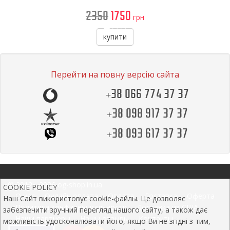
2350
1750
грн
купити
Перейти на повну версію сайта
+38 066 774 37 37
+38 098 917 37 37
+38 093 617 37 37
© 2012 - 2026 og-shop.in.ua
COOKIE POLICY
О нас
Онлайн оплата
Оплата
Доставка
Оферта
Наш Сайт використовує cookie-файлы. Це дозволяє
Политика конфиденциальности
Доставка из США
забезпечити зручний перегляд нашого сайту, а також дає
Наши партнеры
Нашы отзывы
Контакты
можливість удосконалювати його, якщо Ви не згідні з тим,