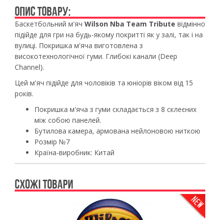
ОПИС ТОВАРУ:
Баскетбольний м'яч
Wilson Nba Team Tribute
відмінно
підійде для гри на будь-якому покритті як у залі, так і на
вулиці. Покришка м'яча виготовлена ​​з
високотехнологічної гуми. Глибокі канали (Deep
Channel).
Цей м'яч підійде для чоловіків та юніорів віком від 15
років.
Покришка м'яча з гуми складається з 8 склеєних
між собою панелей.
Бутилова камера, армована нейлоновою ниткою
Розмір №7
Країна-виробник: Китай
СХОЖІ ТОВАРИ
Previous
Ne