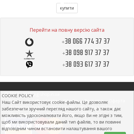
купити
Перейти на повну версію сайта
+38 066 774 37 37
+38 098 917 37 37
+38 093 617 37 37
© 2012 - 2026 og-shop.in.ua
COOKIE POLICY
О нас
Онлайн оплата
Оплата
Доставка
Оферта
Наш Сайт використовує cookie-файлы. Це дозволяє
Политика конфиденциальности
Доставка из США
забезпечити зручний перегляд нашого сайту, а також дає
Наши партнеры
Нашы отзывы
Контакты
можливість удосконалювати його, якщо Ви не згідні з тим,
щоб ми використовували даний тип файлів, то ви повинні
відповідним чином встановити налаштування вашого