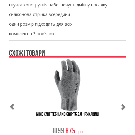
гнучка конструкція забезпечує відмінну посадку
силіконова стрічка зсередини
один розмір підходить для всіх
комплект з 3 пов'язок
СХОЖІ ТОВАРИ
Previous
Ne
Nike Knit Tech And Grip Tg 2.0 - Рукавиці
1099
875
грн