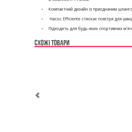
Компактний дизайн із приєднаним шланго
•
Насос Efficiente стискає повітря для шв
•
Підходить для
будь-яких спортивних м'я
•
СХОЖІ ТОВАРИ
Previous