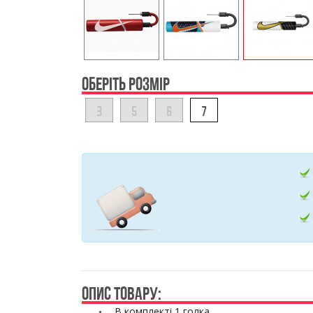
ОБЕРІТЬ РОЗМІР
3
5
6
7
ОПИС ТОВАРУ:
В комплекті 1 голка.
•