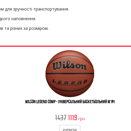
м для зручності транспортування.
идкого наповнення.
чів
та різних за розміром.
Wilson Legend Comp - Універсальний Баскетбольний М'яч
1437
1119
грн
купити