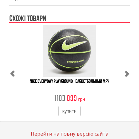
СХОЖІ ТОВАРИ
Previous
Ne
Nike Everyday Playground - Баскетбольный Мяч
1183
899
грн
купити
Перейти на повну версію сайта