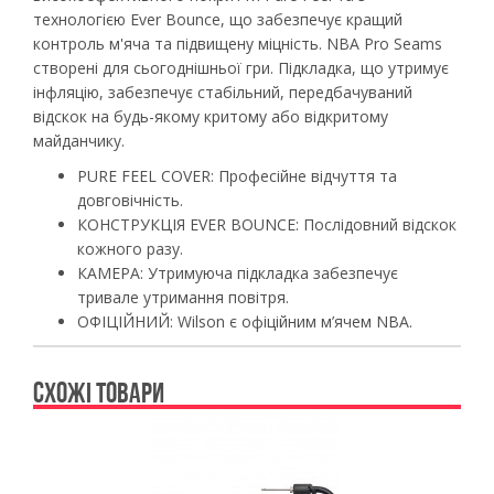
технологією Ever Bounce, що забезпечує кращий
контроль м'яча та підвищену міцність. NBA Pro Seams
створені для сьогоднішньої гри. Підкладка, що утримує
інфляцію, забезпечує стабільний, передбачуваний
відскок на будь-якому критому або відкритому
майданчику.
PURE FEEL COVER: Професійне відчуття та
довговічність.
КОНСТРУКЦІЯ EVER BOUNCE: Послідовний відскок
кожного разу.
КАМЕРА: Утримуюча підкладка забезпечує
тривале утримання повітря.
ОФІЦІЙНИЙ: Wilson є офіційним м’ячем NBA.
СХОЖІ ТОВАРИ
Previous
Ne