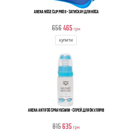
Arena Nose Clip Pro II - Затискач Для Носа
656
465
грн
купити
Arena Antifog Spray&Swim - Спрей Для Окулярів
815
635
грн