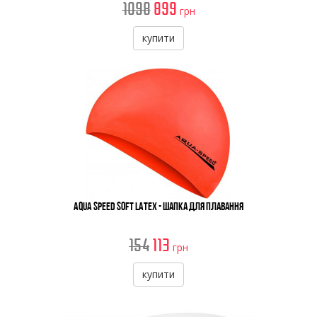
1098
899
грн
купити
Aqua Speed Soft Latex - Шапка Для Плавання
154
113
грн
купити