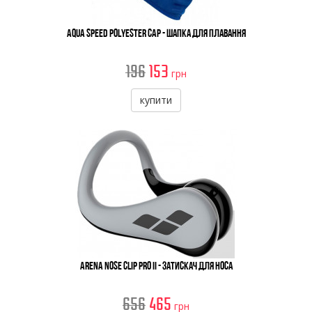
Aqua Speed Polyester Cap - Шапка Для Плавання
196
153
грн
купити
Arena Nose Clip Pro II - Затискач Для Носа
656
465
грн