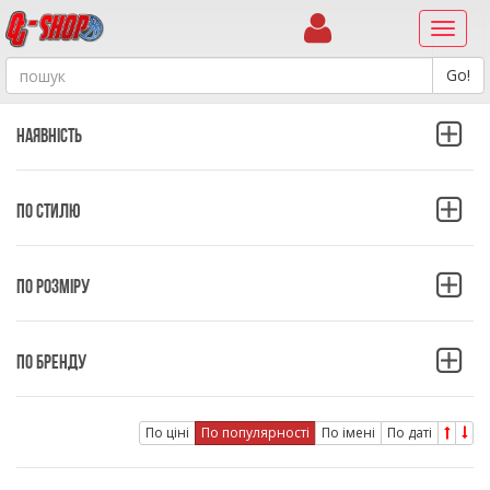
Навиг
Наявність
ПО СТИЛЮ
ПО РОЗМІРУ
ПО БРЕНДУ
По ціні
По популярності
По імені
По даті