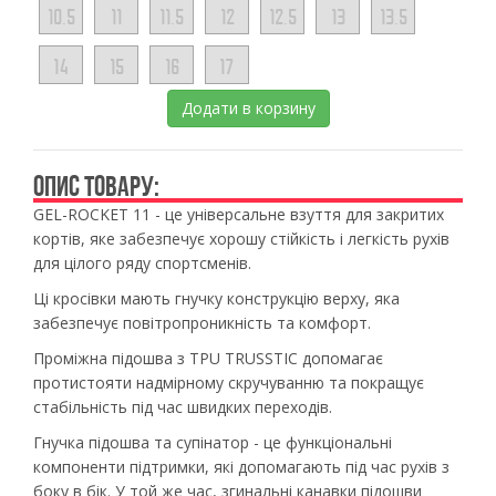
10.5
11
11.5
12
12.5
13
13.5
14
15
16
17
Додати в корзину
ОПИС ТОВАРУ:
GEL-ROCKET 11 - це універсальне взуття для закритих
кортів, яке забезпечує хорошу стійкість і легкість рухів
для цілого ряду спортсменів.
Ці кросівки мають гнучку конструкцію верху, яка
забезпечує повітропроникність та комфорт.
Проміжна підошва з TPU TRUSSTIC допомагає
протистояти надмірному скручуванню та покращує
стабільність під час швидких переходів.
Гнучка підошва та супінатор - це функціональні
компоненти підтримки, які допомагають під час рухів з
боку в бік. У той же час, згинальні канавки підошви