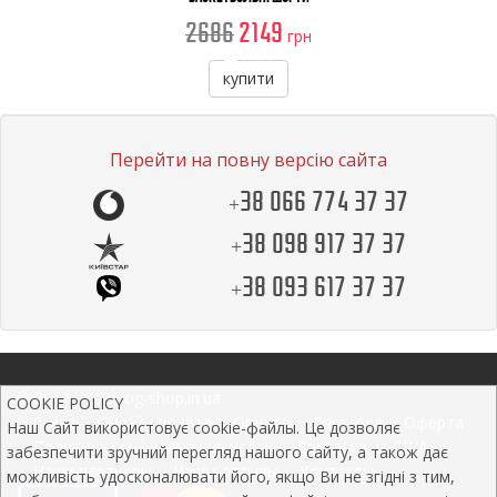
2686
2149
грн
купити
Перейти на повну версію сайта
+38 066 774 37 37
+38 098 917 37 37
+38 093 617 37 37
© 2012 - 2026 og-shop.in.ua
COOKIE POLICY
О нас
Онлайн оплата
Оплата
Доставка
Оферта
Наш Сайт використовує cookie-файлы. Це дозволяє
Политика конфиденциальности
Доставка из США
забезпечити зручний перегляд нашого сайту, а також дає
Наши партнеры
Нашы отзывы
Контакты
можливість удосконалювати його, якщо Ви не згідні з тим,