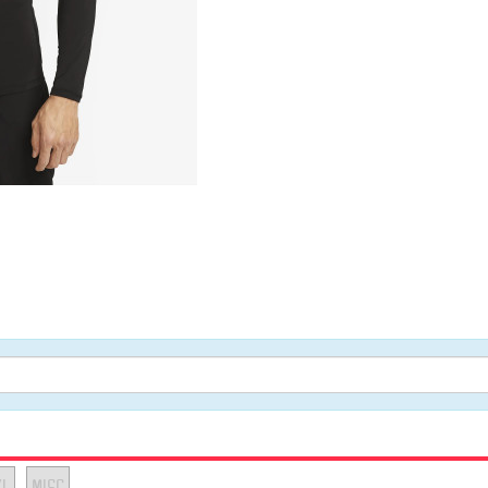
XL
MISC