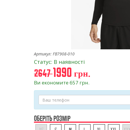
Артикул: FB7908-010
Статус: В наявності
1990 грн.
2647
Ви економите 657 грн.
ОБЕРІТЬ РОЗМІР
XS
S
M
L
XL
XXL
XX