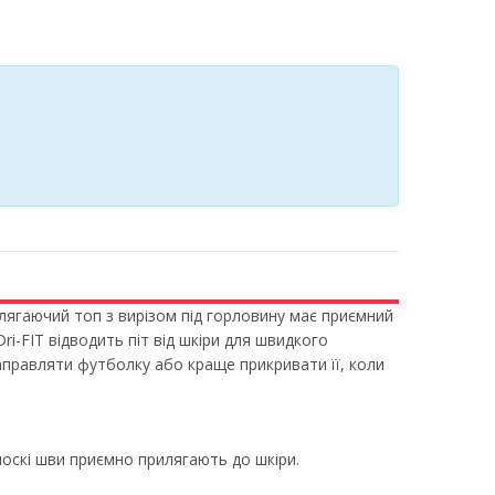
облягаючий топ з вирізом під горловину має приємний
i-FIT відводить піт від шкіри для швидкого
правляти футболку або краще прикривати її, коли
лоскі шви приємно прилягають до шкіри.