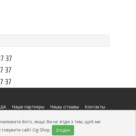
37 37
37 37
37 37
США
Наши партнеры
Нашы отзывы
Контакты
налювати його, якщо Ви не згідні з тим, щоб ми
истовувати сайт Og-Shop.
Згоден